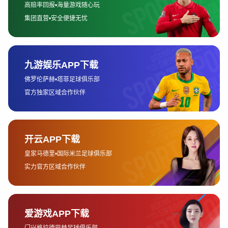
米兰体育平台
展望未来，NBA将在全球范围内进一步拓展其市场，尤其是在中
国、欧洲等地区的影响力不断增强。2024年巴黎奥运会篮球赛事
上，球迷们将看到更多世界顶级球员参与其中，为奥运会带来更
多看点。而像欧洲篮球冠军联赛（EuroLeague）等赛事的崛
起，也为世界篮球运动提供了更多的舞台。
然而，篮球面临的挑战也不容忽视。随着球员合同的不断膨胀以
及全球疫情的影响，篮球的商业模式和赛事运营面临新的考验。
如何保持赛事的健康发展并确保球员的身心健康，成为联盟管理
者和球队的重要课题。同时，篮球在全球范围内的普及和发展，
仍然需要更多投入和支持，尤其是在一些非传统篮球强国的青训
系统建设上。
3、奥运会赛事的辉煌与未来
奥运会作为全球体育赛事的顶级盛会，始终是所有运动员心中的
梦想舞台。2024年，巴黎将迎来第33届夏季奥运会，巴黎奥运
会不仅是一次体育盛事，还将通过创新的赛场设计、绿色环保理