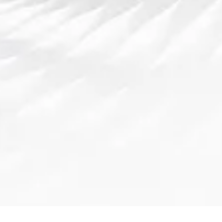
导航
介绍米兰体育
产品展示
公司新闻
服务类型
交流米兰体育平台
最新资讯