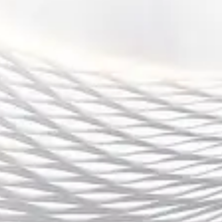
来都承担着巨大的社会责任。回顾过去几年的全球体育赛事，我
们看到了一些具有里程碑意义的瞬间，这些赛事不仅彰显了运动
员的拼搏精神，也为全球观众带来了无数难忘的时刻。随着技术
的不断进步，未来的体育赛事将变得更加多元化、科技化，并将
通过更加创新的方式吸引全球观众。
展望未来，足球、篮球、奥运会以及电子竞技等热门项目将继续
作为体育领域的中流砥柱，推动全球体育产业的发展。无论是传
统项目还是新兴项目，都将迎来更多的机遇与挑战。如何在全球
化和商业化的浪潮中保持赛事的纯粹性和竞技性，是每一个体育
管理者和参与者所要面对的课题。未来，全球体育赛事将更加注
重与观众的互动，带来更加精彩、丰富的体育盛宴。