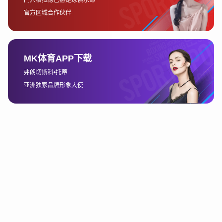
念以及科技的融入，为世界带来一场前所未有的奥运盛宴。2024
年奥运会将展现更多新兴项目，比如滑板、冲浪和霹雳舞等，吸
引了大量年轻观众的关注。
展望未来，奥运会的持续发展不仅依赖于运动员的超凡表现，还
需要赛事组织方不断创新和突破。随着科技的发展，虚拟现实
（VR）、增强现实（AR）等技术的引入，使得观众可以更加身
临其境地感受奥运会的每一场比赛，而奥运会的全球传播渠道也
将进一步拓展，特别是社交媒体的参与，让更多年轻人能够实时
了解比赛和运动员动态。
同时，奥运会面临的一些挑战也需要我们关注，例如如何保持赛
事的公平性、减少对环境的负面影响等。随着国际奥委会的不断
努力，奥运会的管理和组织方式也正在逐步优化。2028年洛杉矶
奥运会预计将以更加创新的方式为全球体育迷带来新的惊喜。
4、电子竞技的崛起与未来发展
近年来，电子竞技作为一种新兴的体育形式，逐渐获得了广泛认
可。电子竞技不仅仅是一个娱乐项目，它已经逐步走向职业化、
全球化。2023年，英雄联盟全球总决赛和Dota 2国际邀请赛等