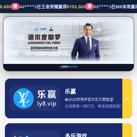
公司新闻
首页
公司新闻
全球体育赛事回顾与前瞻 聚焦各大热门项目最新动态和精彩瞬间
386
10
09