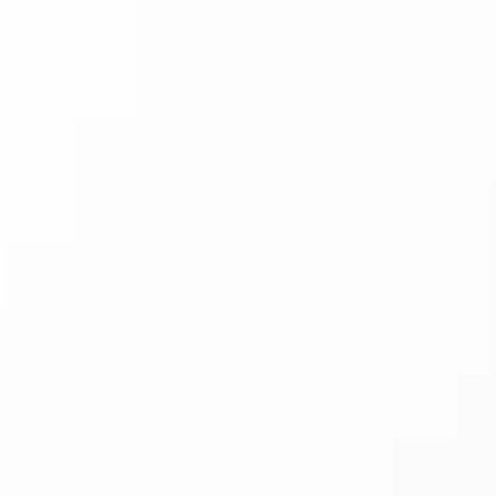
最终悬念揭晓瞬间
22
足球归化球员最新动态引
关注新援加入与未来规划
07
成为焦点持续受瞩