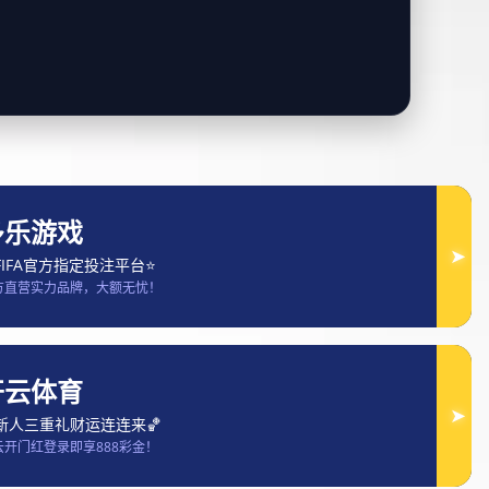
搜索...
导航
介绍米兰体育
产品展示
公司新闻