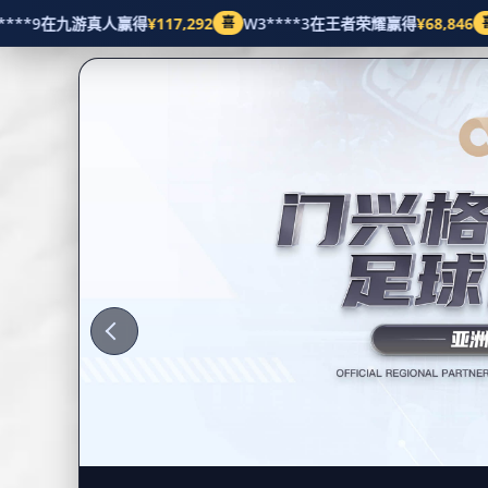
介绍米兰体育
产品展示
公司
首页