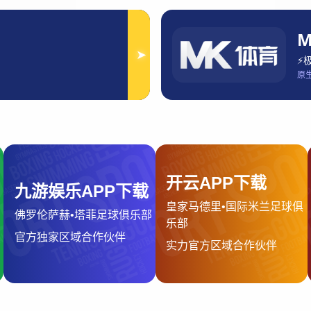
合法渠道
台和授权的在线流媒体平台。通常情况下，泰国的本地电视
些小球队的比赛。因此，选择合适的流媒体平台成为了最为
H3等电视平台来收看部分法甲比赛。这些平台通常会在特定时段
）等顶级俱乐部的比赛，这些赛事往往会获得更高的关注
们提供的高清视频质量和稳定的直播信号，都是法甲迷不可
媒体平台来观看法甲比赛。平台如DAZN、beIN
全球知名的体育直播平台，已在泰国开通服务，提供法甲的全程
法甲的转播权，在泰国的用户可以通过其线上直播平台轻松观看赛
线观看平台推荐