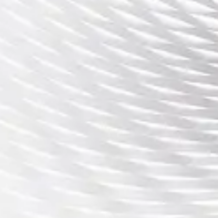
晚上8点如何轻松观看西甲赛事精
彩对决与直播平台推荐