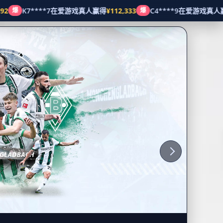
社交平台
ling@msn.com
看平台推荐