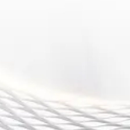
够更清晰地看到比赛的每一个细节。很多平台还提供4K画质
高的画质。
。观众可以通过平台的弹幕、评论或礼物系统与其他观众或
台会有直播期间的精彩回放或精彩集锦，观众可以在比赛结
分，观看这些赛事的途径和平台也在不断增多。无论是全球主
平台如虎牙、斗鱼、B站，都为玩家和观众提供了丰富的选择。
需求选择最适合的观看方式。
的紧张与刺激，还能通过平台的社交互动功能与其他观众共
播质量，观众可以获得更好的观看体验。总体来说，随着
和提升，未来的观赛体验必将更加丰富多彩。