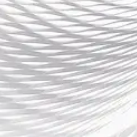
渠
《从MSI到世界赛 英雄联盟最新赛
程与焦点动向解读》