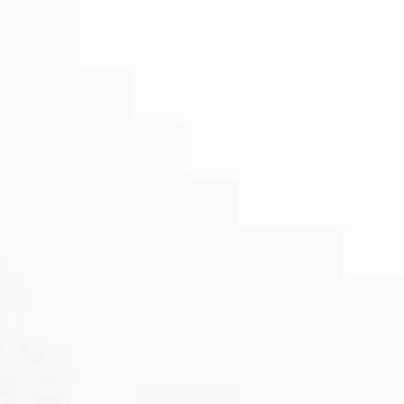
可以与其他粉丝一起讨论比赛内容，并与赛事主播进行互
多与主播或赛事互动的机会。
在国内平台方面，斗鱼和虎牙也充分开发了社交互
赛的看法和感受。特别是在重大赛事期间，平台会
参与这些活动来增加互动感。此外，平台内的虚拟
B站在这方面也有独特的社交互动设计，其独特的“二
区氛围。观众不仅可以通过评论、弹幕与其他人交流
体验更加丰富。
4、如何提升观赛体
尽管目前有许多平台提供CS:GO赛事直播，但如
个稳定的网络环境是保证流畅观看的基础。无论是Twi
都直接影响到直播的质量。如果网络不稳定，画面
其次，观众可以通过选择高质量的直播源来提升观