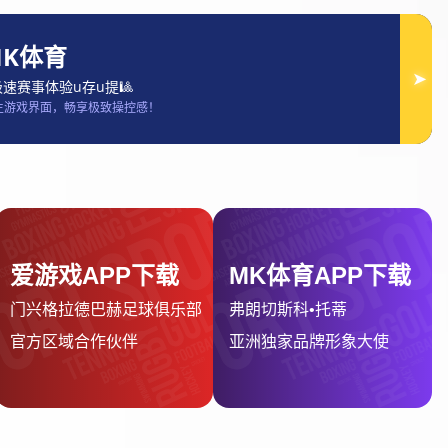
服务类型
交流米兰体育平台
最新资讯
24
黑色三分钟背后的真相与
历史警示揭开那段令人难
07
忘的危机时刻记忆
23
足球金球奖颁奖典礼直播
全程呈现群星荣耀时刻与
07