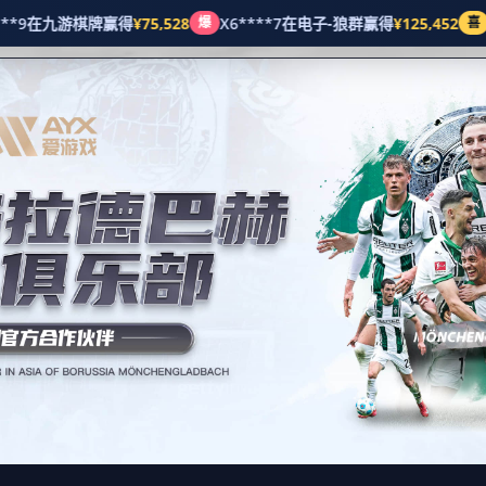
24/7 在线
邮箱
13594780068
selffulfil
新闻
服务类型
交流米兰体育平台
公司新闻
公司新闻
在哪里可以观看CSGO赛事直播及相关平